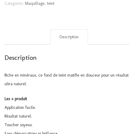
beige
Categories:
Maquillage
,
teint
orangé
quantity
Description
Description
Riche en minéraux, ce fond de teint matifie en douceur pour un résultat
ultra naturel.
Les + produit
Application facile.
Résultat naturel.
Toucher soyeux.
Sans démarcations ni brillance.