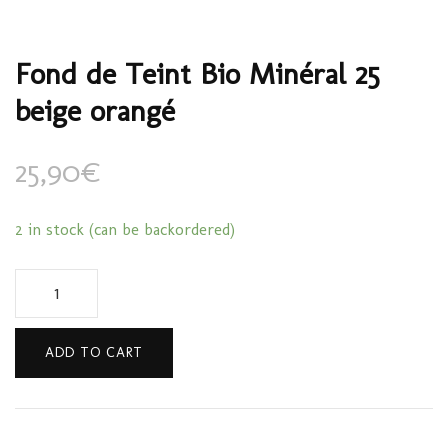
Fond de Teint Bio Minéral 25
beige orangé
25,90
€
2 in stock (can be backordered)
Fond
de
Teint
ADD TO CART
Bio
Minéral
25