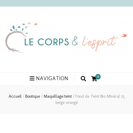
Le corps et l'esprit
0
NAVIGATION
Accueil
/
Boutique
/
Maquillage
/
teint
/
Fond de Teint Bio Minéral 25
beige orangé