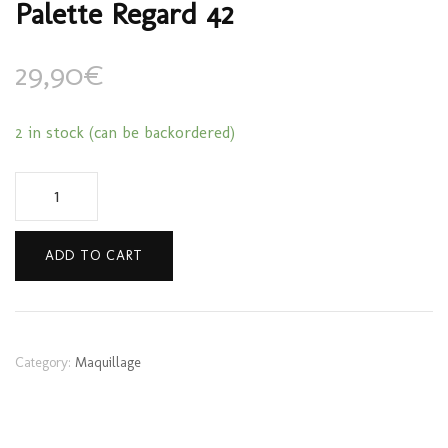
Palette Regard 42
29,90
€
2 in stock (can be backordered)
Palette
Regard
42
ADD TO CART
quantity
Category:
Maquillage