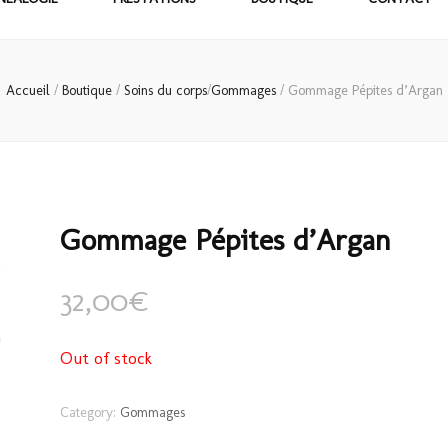
Accueil
/
Boutique
/
Soins du corps
/
Gommages
/
Gommage Pépites d’Argan
Gommage Pépites d’Argan
32,00
€
Out of stock
Category:
Gommages